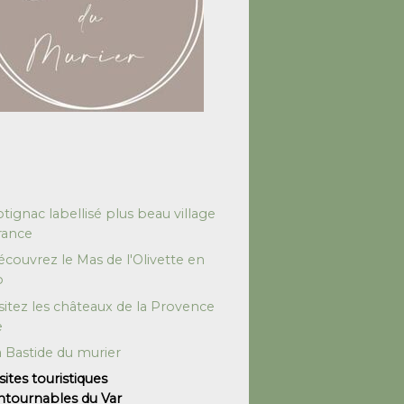
tignac labellisé plus beau village
rance
couvrez le Mas de l'Olivette en
o
sitez les châteaux de la Provence
e
 Bastide du murier
sites touristiques
ntournables du Var