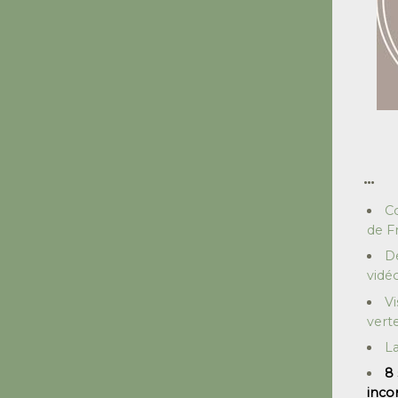
...
Co
de F
Dé
vidé
Vi
vert
La
8 
inco