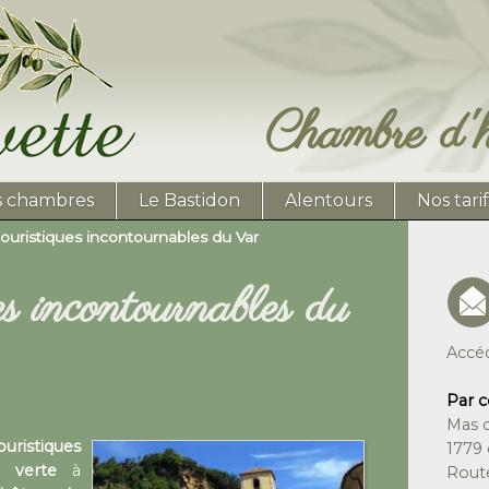
Chambre d'h
s chambres
Le Bastidon
Alentours
Nos tarif
 touristiques incontournables du Var
ues incontournables du
Accé
Par c
Mas d
stiques
1779 
 verte
à
Rout