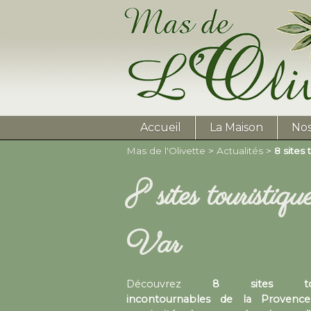
Accueil
La Maison
No
Mas de l'Olivette
>
Actualités
>
8 sites
8 sites touristiq
Var
Découvrez
8 sites touri
incontournables de la Provence