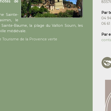
hôtes de
8357
Par 
e Sainte-
04 94
aximin, le
06 61
 Sainte-Baume, la plage du Vallon Sourn, les
ville médiévale.
Par e
e Tourisme de la Provence verte
cont