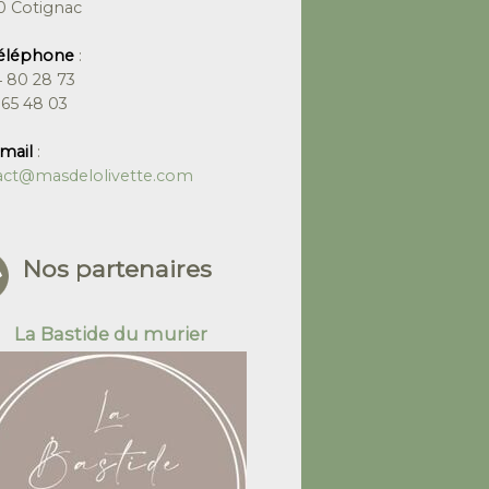
0 Cotignac
téléphone
:
 80 28 73
 65 48 03
mail
:
act@masdelolivette.com
Nos partenaires
La Bastide du murier